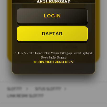
BONUS NEW MEMBER 100%
Minimal Deposit Rp. 20.000
LOGIN
Minimal Withdraw Rp 50.000
DAFTAR
LOGIN
DAFTAR
SLOT777 - Situs Game Online Variasi Terlengkap Favorit Pejabat &
Tokoh Publik Ternama
© COPYRIGHT 2026 SLOT777
Layer Popup Close
SLOT777
>
SITUS SLOT777
>
LINK RESMI SLOT777