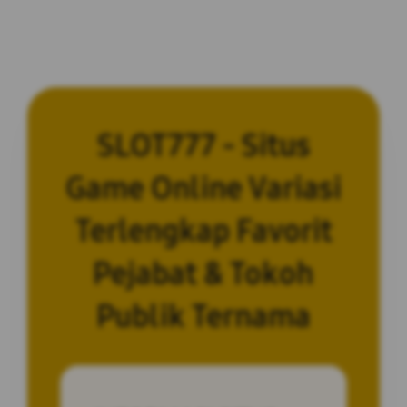
SLOT777 - Situs
Game Online Variasi
Terlengkap Favorit
Pejabat & Tokoh
Publik Ternama