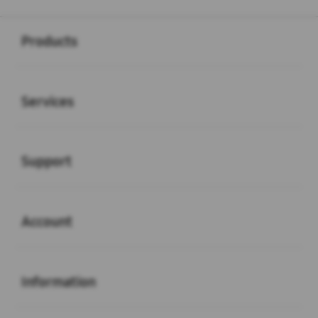
Buka
Footer Navigation
Products
Buka
Services
Buka
Support
Buka
Account
Buka
Information
Buka