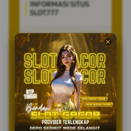
INFORMASI SITUS
SLOT777
Penilaian Pengguna
8.138.777
Sistem
Bank, E-Wallet, Qris
Pembayaran
& Pulsa
Layanan Support
24/7
Platform
Multi-Device
PENAWARAN SPESIAL