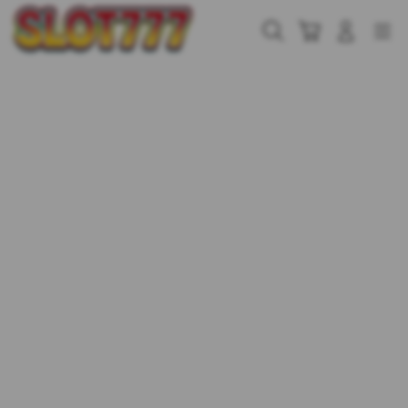
Skip
to
Cari
Troli
Login
Navigation
content