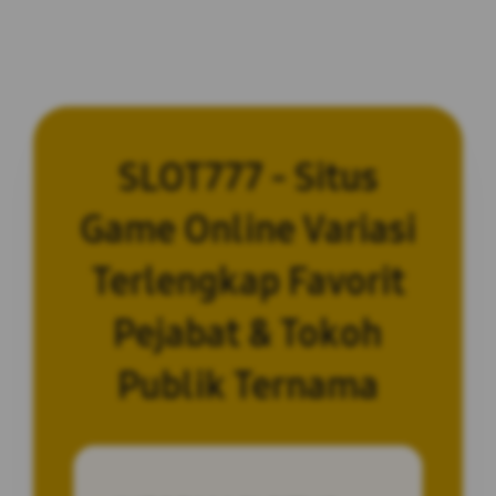
SLOT777 - Situs
Game Online Variasi
Terlengkap Favorit
Pejabat & Tokoh
Publik Ternama