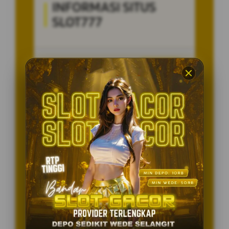
INFORMASI SITUS
SLOT777
Penilaian Pengguna
8.138.777
Sistem
Bank, E-Wallet, Qris
Pembayaran
& Pulsa
Layanan Support
24/7
Platform
Multi-Device
PENAWARAN SPESIAL