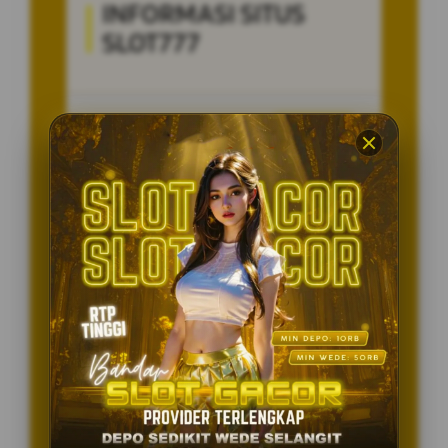
INFORMASI SITUS
SLOT777
Penilaian Pengguna
8.138.777
Sistem
Bank, E-Wallet, Qris
Pembayaran
& Pulsa
Layanan Support
24/7
Platform
Multi-Device
PENAWARAN SPESIAL